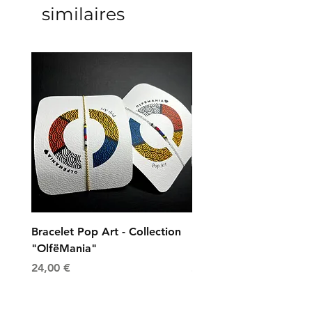
similaires
Bracelet Pop Art - Collection
Bracelet Universe - Col
"OlfëMania"
"OlfëMania"
Prix
Prix
24,00 €
24,00 €