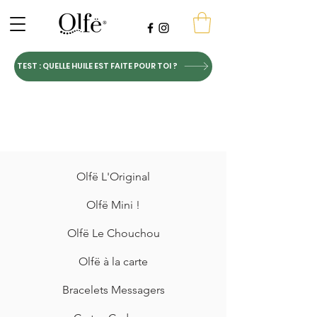
TEST : QUELLE HUILE EST FAITE POUR TOI ?
Olfë L'Original
Olfë Mini !
Olfë Le Chouchou
Olfë à la carte
Bracelets Messagers