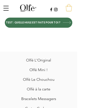
TEST : QUELLE HUILE EST FAITE POUR TOI ?
Olfë L'Original
Olfë Mini !
Olfë Le Chouchou
Olfë à la carte
Bracelets Messagers