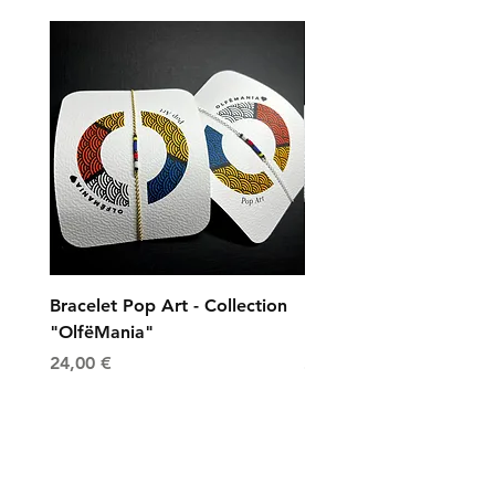
Bracelet Pop Art - Collection
Bracelet Universe - Col
"OlfëMania"
"OlfëMania"
Prix
Prix
24,00 €
24,00 €