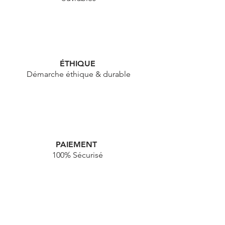
ÉTHIQUE
Démarche éthique & durable
PAIEMENT
100% Sécurisé
HAPPY NEWS !
Je veux des news, des infos, des