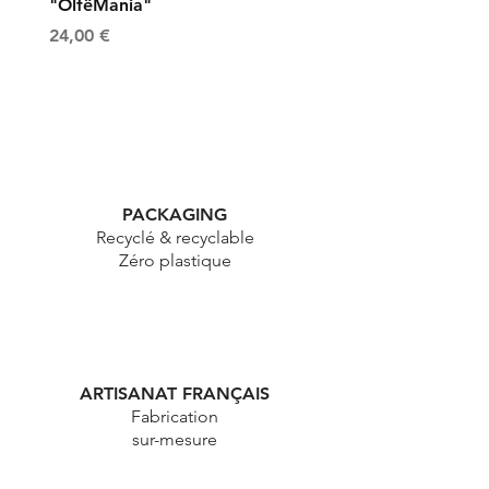
"OlfëMania"
"OlfëMania"
Prix
Prix
24,00 €
24,00 €
PACKAGING
Recyclé & recyclable
Zéro plastique
ARTISANAT FRANÇAIS
Fabrication
sur-mesure