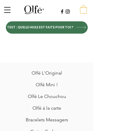
TEST : QUELLE HUILE EST FAITE POUR TOI ?
Olfë L'Original
Olfë Mini !
Olfë Le Chouchou
Olfë à la carte
Bracelets Messagers