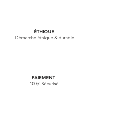
ÉTHIQUE
Démarche éthique & durable
PAIEMENT
100% Sécurisé
HAPPY NEWS !
Je veux des news, des infos, des