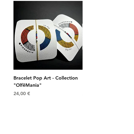
Bracelet Pop Art - Collection
Bracelet Universe - Col
"OlfëMania"
"OlfëMania"
Prix
Prix
24,00 €
24,00 €