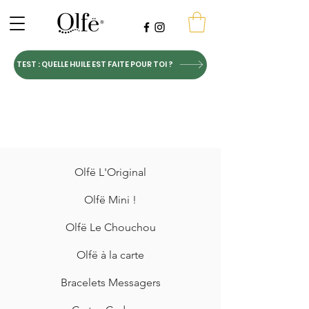
TEST : QUELLE HUILE EST FAITE POUR TOI ?
Olfë L'Original
Olfë Mini !
Olfë Le Chouchou
Olfë à la carte
Bracelets Messagers