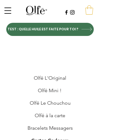
TEST : QUELLE HUILE EST FAITE POUR TOI ?
Olfë L'Original
Olfë Mini !
Olfë Le Chouchou
Olfë à la carte
Bracelets Messagers