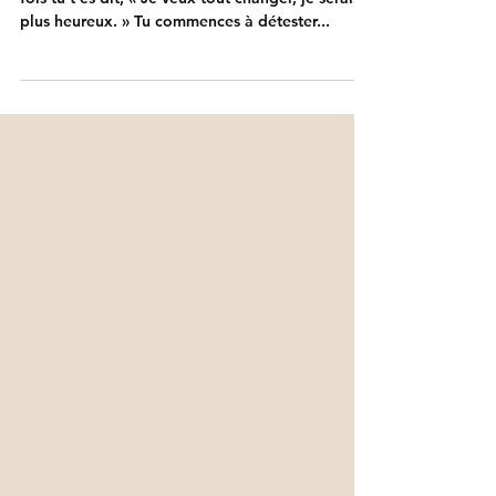
dans ma vie !
As-tu déjà pensé à tout plaquer ? Combien de
fois tu t’es dit, « Je veux tout changer, je serais
plus heureux. » Tu commences à détester...