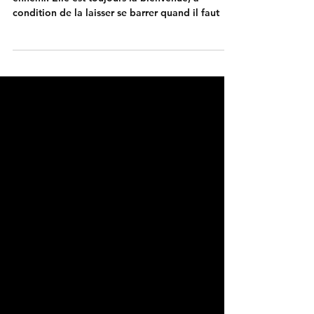
Emotions : gérer la colère
Emotion : gérer la colère. La colère n’est pas ton
ennemi. Elle est toujours la bienvenue, à
condition de la laisser se barrer quand il faut