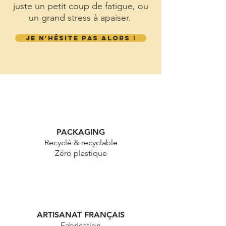
qu'il te faut pour t'aider à traverser
ton état émotionnel, que ce soit
juste un petit coup de fatigue, ou
un grand stress à apaiser.
JE N'HÉSITE PAS ALORS !
PACKAGING
Recyclé & recyclable
Zéro plastique