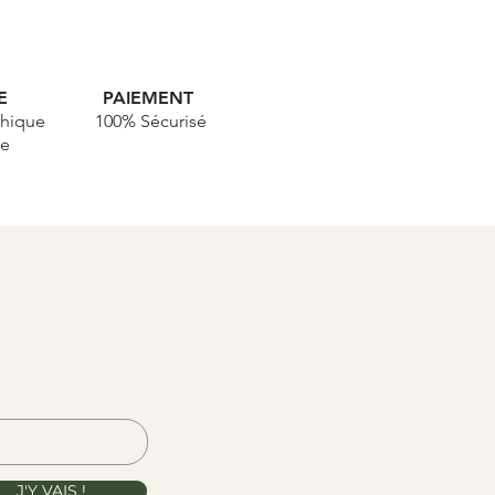
UE
PAIEMENT
hique
100% Sécurisé
le
J'Y VAIS !