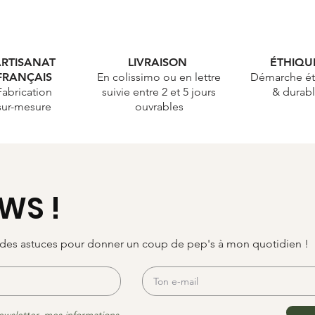
RTISANAT
LIVRAISON
ÉTHIQ
FRANÇAIS
En colissimo ou en lettre
Démarche ét
Fabrication
suivie entre 2 et 5 jours
& durab
sur-mesure
ouvrables
WS !
, des astuces pour donner un coup de pep's à mon quotidien !