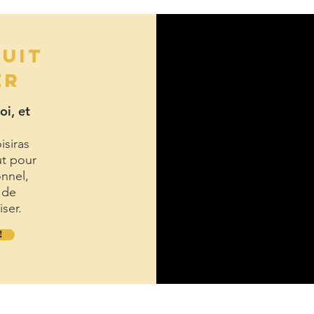
TUIT
ER
oi, et
isiras
ut pour
onnel,
 de
iser.
!