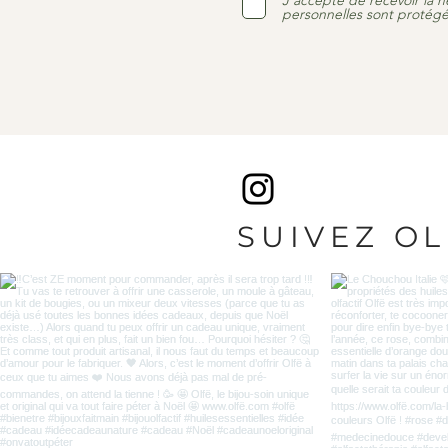
J'accepte de recevoir la n
personnelles sont protégé
SUIVEZ O