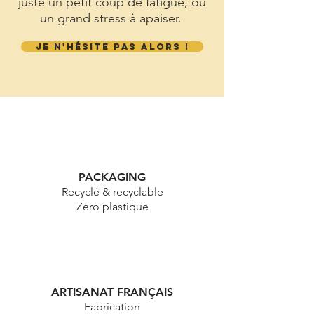
ton état émotionnel, que ce soit
juste un petit coup de fatigue, ou
un grand stress à apaiser.
JE N'HÉSITE PAS ALORS !
PACKAGING
Recyclé & recyclable
Zéro plastique