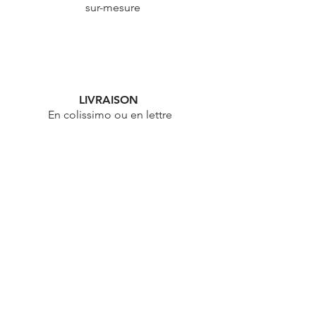
ARTISANAT FRANÇAIS
Fabrication
sur-mesure
LIVRAISON
En colissimo ou en lettre
suivie entre 2 et 5 jours
ouvrables
ÉTHIQUE
Démarche éthique & durable