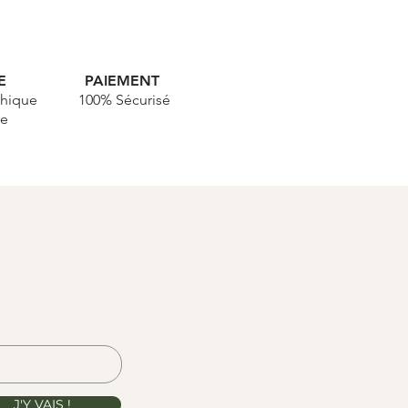
UE
PAIEMENT
hique
100% Sécurisé
le
J'Y VAIS !