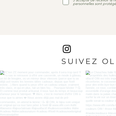
J'accepte de recevoir la n
personnelles sont protégé
SUIVEZ O