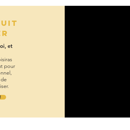
TUIT
ER
oi, et
isiras
ut pour
onnel,
 de
iser.
!