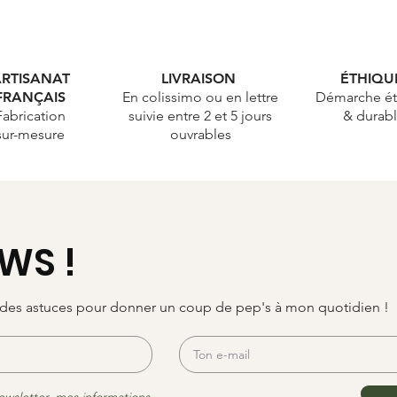
RTISANAT
LIVRAISON
ÉTHIQ
FRANÇAIS
En colissimo ou en lettre
Démarche ét
Fabrication
suivie entre 2 et 5 jours
& durab
sur-mesure
ouvrables
WS !
, des astuces pour donner un coup de pep's à mon quotidien !