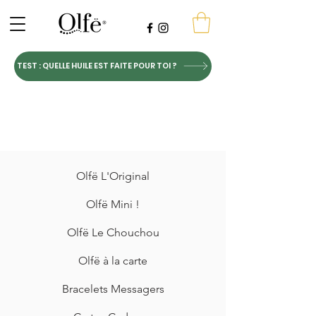
TEST : QUELLE HUILE EST FAITE POUR TOI ?
Olfë L'Original
Olfë Mini !
Olfë Le Chouchou
Olfë à la carte
Bracelets Messagers