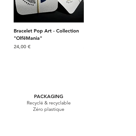
Bracelet Pop Art - Collection
Bracelet Universe - Col
"OlfëMania"
"OlfëMania"
Prix
Prix
24,00 €
24,00 €
PACKAGING
Recyclé & recyclable
Zéro plastique