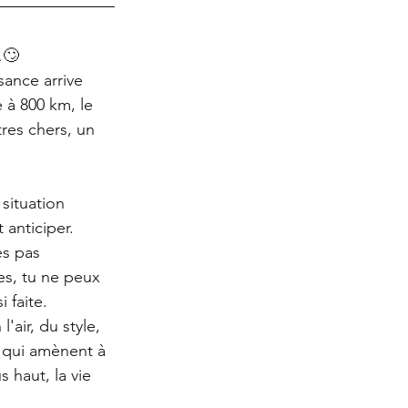
…🙄 
ance arrive 
 à 800 km, le 
res chers, un 
situation 
 anticiper. 
es pas 
es, tu ne peux 
 faite. 
'air, du style, 
 qui amènent à 
 haut, la vie 