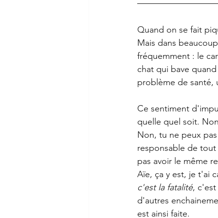
Quand on se fait pi
Mais dans beaucoup d
fréquemment : le car
chat qui bave quand i
problème de santé, 
Ce sentiment d'impu
quelle quel soit. Non
Non, tu ne peux pas p
responsable de tout 
pas avoir le même res
Aïe, ça y est, je t'ai
c'est la fatalité
, c'es
d'autres enchainemen
est ainsi faite.