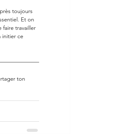
près toujours 
ssentiel. Et on 
aire travailler 
initier ce 
artager ton 