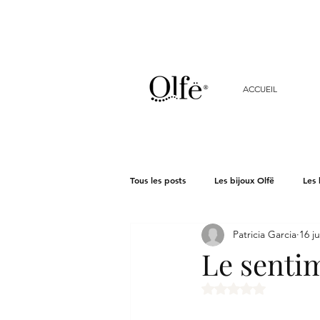
ACCUEIL
Tous les posts
Les bijoux Olfë
Les 
Patricia Garcia
16 ju
Le senti
Noté NaN étoiles su