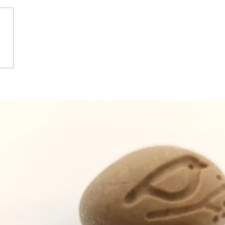
ions : Cerveau gauche,
de ce corps !