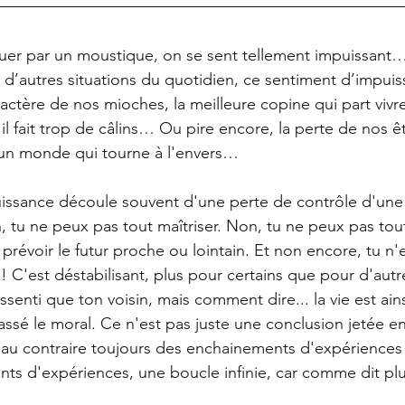
quer par un moustique, on se sent tellement impuissant
’autres situations du quotidien, ce sentiment d’impuiss
actère de nos mioches, la meilleure copine qui part vivre
l fait trop de câlins… Ou pire encore, la perte de nos êt
un monde qui tourne à l'envers…
issance découle souvent d'une perte de contrôle d'une 
, tu ne peux pas tout maîtriser. Non, tu ne peux pas tout
révoir le futur proche ou lointain. Et non encore, tu n'
! C'est déstabilisant, plus pour certains que pour d'autr
senti que ton voisin, mais comment dire... la vie est ainsi
 cassé le moral. Ce n'est pas juste une conclusion jetée en l
t au contraire toujours des enchainements d'expériences
ts d'expériences, une boucle infinie, car comme dit plus