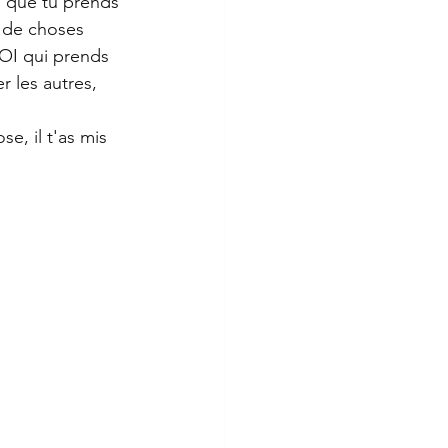
d que tu prends 
 de choses 
TOI qui prends 
r les autres, 
e, il t'as mis 