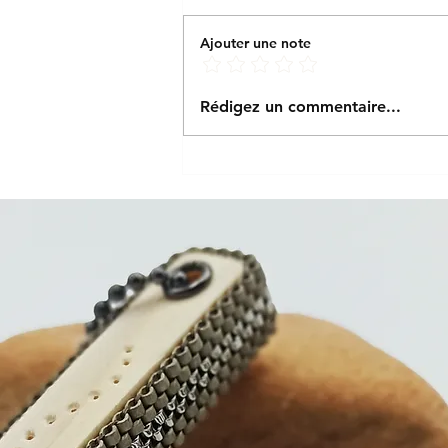
Ajouter une note
Emotions : j'veux des
Rédigez un commentaire...
paillettes dans ma vie !