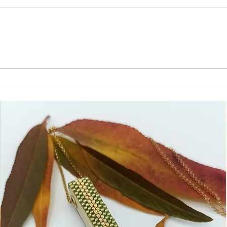
Emotions : dans la vie, on est
Emot
seul.
sors 