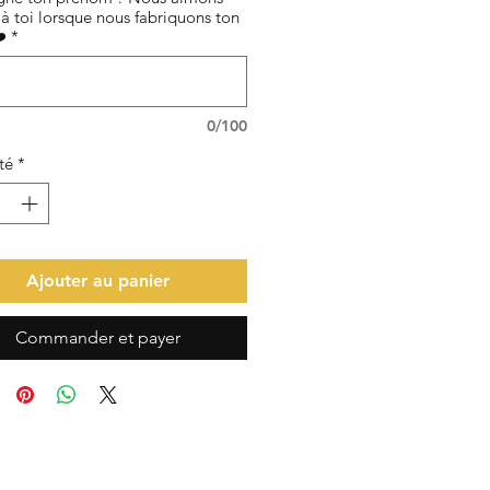
à toi lorsque nous fabriquons ton
️
*
0/100
té
*
Ajouter au panier
Commander et payer