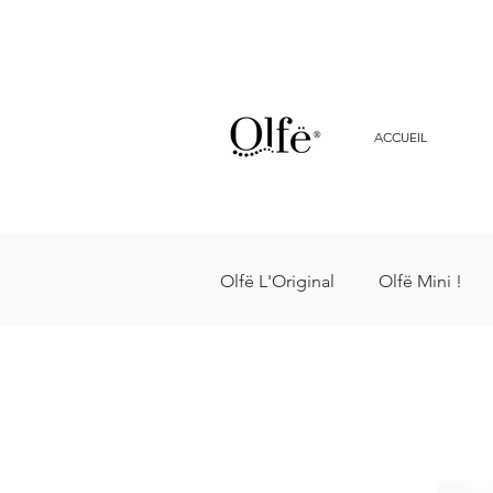
ACCUEIL
Olfë L'Original
Olfë Mini !