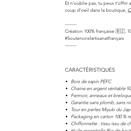
Et n'oublie pas, tu peux t'offrir
coup d'oeil dans la boutique,
O
--------
Création 100% française 🇧🇿, 1
#Soutenonslartisanatfrançais
--------
CARACTÉRISTIQUES
Bois de sapin PEFC
Chaine en argent véritable 92
Fermoir, anneaux et breloque 
Garantie sans plomb, sans ni
Tour en perles Miyuki du Ja
Packaging en carton 100 % re
Chiffonnette : tissu issu de 
Huile essentielle Bio de haut