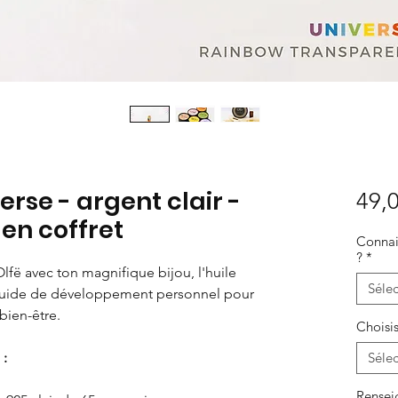
verse - argent clair -
49,0
 en coffret
Connais
?
*
Olfë avec ton magnifique bijou, l'huile
Sélec
 guide de développement personnel pour
bien-être.
Choisis
:
Sélec
Rensei