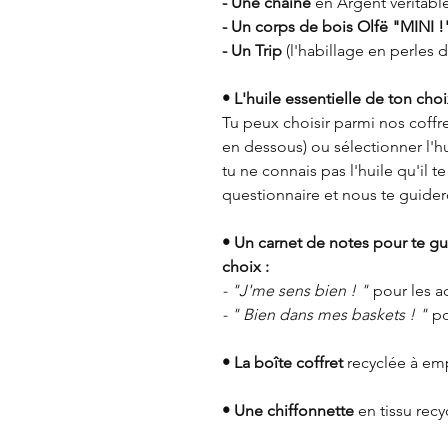
- Une chaîne
en Argent véritable
- Un corps de bois Olfë "MINI !
- Un Trip
(l'habillage en perles d
• L'huile essentielle de ton choi
Tu peux choisir parmi nos coffret
en dessous) ou sélectionner l'h
tu ne connais pas l'huile qu'il t
questionnaire et nous te guidero
• Un carnet de notes pour te gu
choix :
- "J'me sens bien ! "
pour les a
- " Bien dans mes baskets ! "
po
• La boîte coffret
recyclée à emp
• Une chiffonnette
en tissu recy