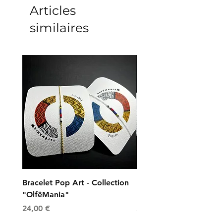
Articles
similaires
Bracelet Pop Art - Collection
Bracelet Universe - Col
"OlfëMania"
"OlfëMania"
Prix
Prix
24,00 €
24,00 €