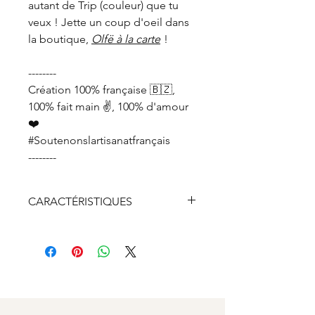
autant de Trip (couleur) que tu
veux ! Jette un coup d'oeil dans
la boutique,
Olfë à la carte
!
--------
Création 100% française 🇧🇿,
100% fait main ✌️, 100% d'amour
❤️
#Soutenonslartisanatfrançais
--------
CARACTÉRISTIQUES
Bois de sapin PEFC
Chaine en argent véritable 925
doré recyclée à 100%
Fermoir, anneaux et breloque
en argent véritable 925 doré
recyclé à 50%