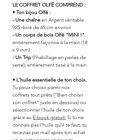
LE COFFRET OLFË COMPREND :
• Ton bijou Olfë :
- Une chaîne
en Argent véritable
925 doré de 65 cm environ
- Un corps de bois Olfë "MINI !"
,
entièrement façonné à la main (18
x 9 mm)
- Un Trip
(l'habillage en perles de
verre), entièrement tissé à la main
• L'huile essentielle de ton choix.
Tu peux choisir parmi nos
coffrets tout prêts ("Bien choisir
son coffret" juste en dessous) ou
sélectionner l'huile de ton choix
grâce au
E-book gratuit.
Si tu ne
connais pas l'huile qu'il te faut, tu
recevras par mail après ton achat
un questionnaire et nous te