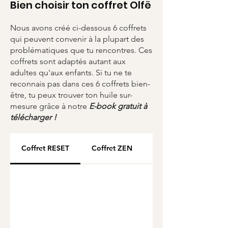
Bien choisir ton coffret Olfë
Garantie sans plomb, sans
nickel, sans cadium
Nous avons créé ci-dessous 6 coffrets
Tour en perles Miyuki du
qui peuvent convenir à la plupart des
Japon
problématiques que tu rencontres. Ces
Packaging en carton 100 %
coffrets sont adaptés autant aux
recyclé & 100 % recyclable
adultes qu'aux enfants. Si tu ne te
reconnais pas dans ces 6 coffrets bien-
Chiffonnette : tissu issu de
être, tu peux trouver ton huile sur-
chutes de récup-recyclage
mesure grâce à notre
E-book gratuit à
Huile essentielle Bio de haute
télécharger !
qualité artisanale
Coffret RESET
Coffret ZEN
Coffret CHANGE