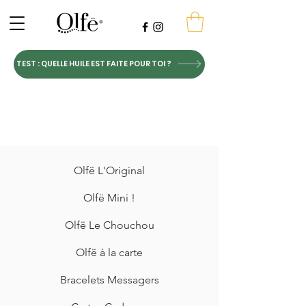
TEST : QUELLE HUILE EST FAITE POUR TOI ?
Olfë L'Original
Olfë Mini !
Olfë Le Chouchou
Olfë à la carte
Bracelets Messagers