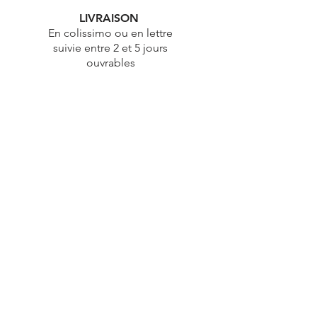
LIVRAISON
En colissimo ou en lettre
suivie entre 2 et 5 jours
ouvrables
ÉTHIQUE
Démarche éthique & durable
PAIEMENT
100% Sécurisé