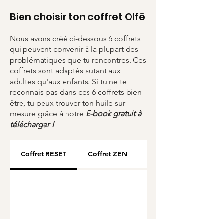
recyclé à 50%
Bien choisir ton coffret Olfë
Garantie sans plomb, sans
nickel, sans cadium
Nous avons créé ci-dessous 6 coffrets
Tour en perles Miyuki du
qui peuvent convenir à la plupart des
Japon
problématiques que tu rencontres. Ces
Packaging en carton 100 %
coffrets sont adaptés autant aux
recyclé & 100 % recyclable
adultes qu'aux enfants. Si tu ne te
reconnais pas dans ces 6 coffrets bien-
Chiffonnette : tissu issu de
être, tu peux trouver ton huile sur-
chutes de récup-recyclage
mesure grâce à notre
E-book gratuit à
Huile essentielle Bio de haute
télécharger !
qualité artisanale
Coffret RESET
Coffret ZEN
Coffret CHANGE