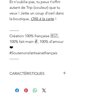
Et n'oublie pas, tu peux t'offrir
autant de Trip (couleur) que tu
veux ! Jette un coup d'oeil dans
la boutique,
Olfë à la carte
!
--------
Création 100% française 🇧🇿,
100% fait main ✌️, 100% d'amour
❤️
#Soutenonslartisanatfrançais
--------
CARACTÉRISTIQUES
Bois de sapin PEFC
Chaine en argent véritable 925
dorée recyclée à 100%
Fermoir, anneaux et breloque
en argent véritable 925 doré