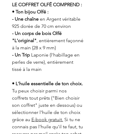
LE COFFRET OLFË COMPREND :
• Ton bijou Olfë :
- Une chaîne
en Argent véritable
925 dorée de 70 cm environ
- Un corps de bois Olfë
"L'original"
, entièrement façonné
à la main (28 x 9 mm)
- Un Trip
Laponie (l'habillage en
perles de verre), entièrement
tissé à la main
• L'huile essentielle de ton choix.
Tu peux choisir parmi nos
coffrets tout prêts ("Bien choisir
son coffret" juste en dessous) ou
sélectionner l'huile de ton choix
grâce au
E-book gratuit.
Si tu ne
connais pas l'huile qu'il te faut, tu
recevras par mail après ton achat