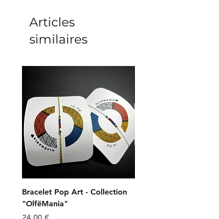
Articles
similaires
Bracelet Pop Art - Collection
Bracelet Universe - Col
"OlfëMania"
"OlfëMania"
Prix
Prix
24,00 €
24,00 €