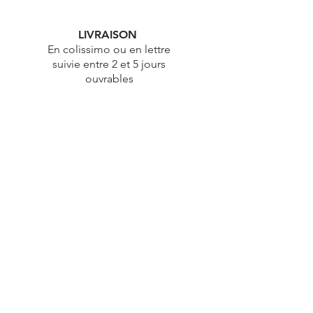
LIVRAISON
En colissimo ou en lettre
suivie entre 2 et 5 jours
ouvrables
ÉTHIQUE
Démarche éthique & durable
PAIEMENT
100% Sécurisé