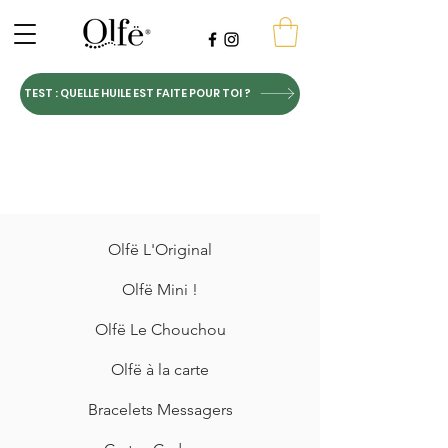
TEST : QUELLE HUILE EST FAITE POUR TOI ?
Olfë L'Original
Olfë Mini !
Olfë Le Chouchou
Olfë à la carte
Bracelets Messagers