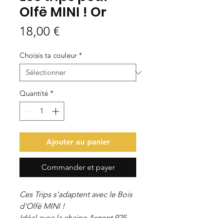
Olfë MINI ! Or
Prix
18,00 €
Choisis ta couleur
*
Quantité
*
Ajouter au panier
Commander et payer
Ces Trips s'adaptent avec le Bois
d'Olfë MINI !
Idéal avec la chaine Argent 925