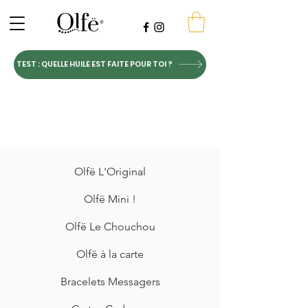
TEST : QUELLE HUILE EST FAITE POUR TOI ?
Olfë L'Original
Olfë Mini !
Olfë Le Chouchou
Olfë à la carte
Bracelets Messagers