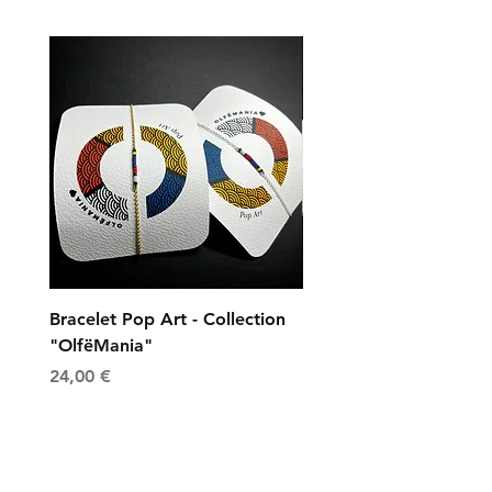
Bracelet Pop Art - Collection
Bracelet Universe - Col
"OlfëMania"
"OlfëMania"
Prix
Prix
24,00 €
24,00 €