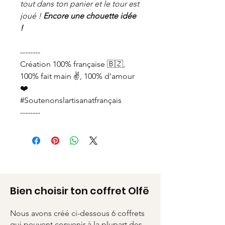
tout dans ton panier et le tour est
joué !
Encore une chouette idée
!
--------
Création 100% française 🇧🇿,
100% fait main ✌️, 100% d'amour
❤️
#Soutenonslartisanatfrançais
--------
Bien choisir ton coffret Olfë
Nous avons créé ci-dessous 6 coffrets
qui peuvent convenir à la plupart des