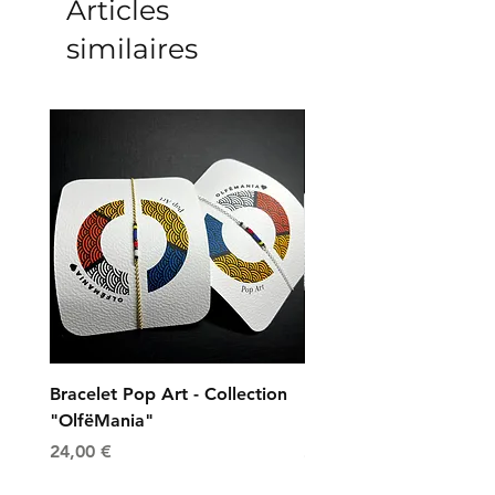
Articles
similaires
Bracelet Pop Art - Collection
Bracelet Universe - Col
"OlfëMania"
"OlfëMania"
Prix
Prix
24,00 €
24,00 €