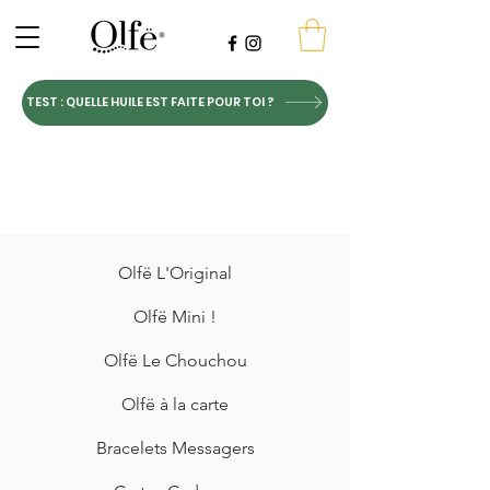
TEST : QUELLE HUILE EST FAITE POUR TOI ?
Olfë L'Original
Olfë Mini !
Olfë Le Chouchou
Olfë à la carte
Bracelets Messagers