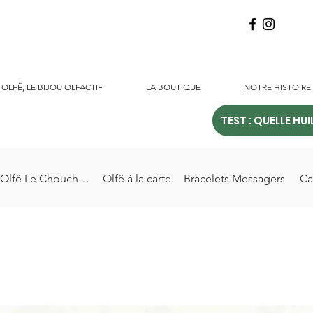
OLFË, LE BIJOU OLFACTIF
LA BOUTIQUE
NOTRE HISTOIRE
TEST : QUELLE HUI
Olfë Le Chouchou
Olfë à la carte
Bracelets Messagers
Ca