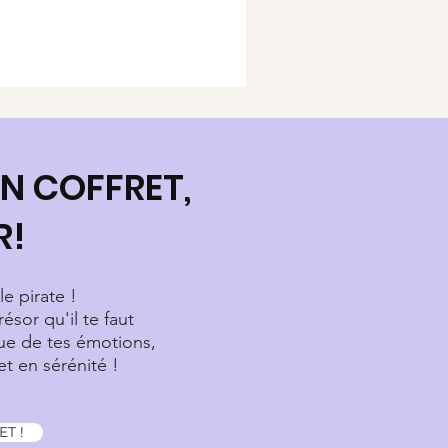
N COFFRET,
R!
le pirate !
résor qu'il te faut
gue de tes émotions,
t en sérénité !
T !