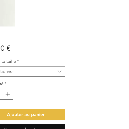
Prix
0 €
 ta taille
*
tionner
té
*
Ajouter au panier