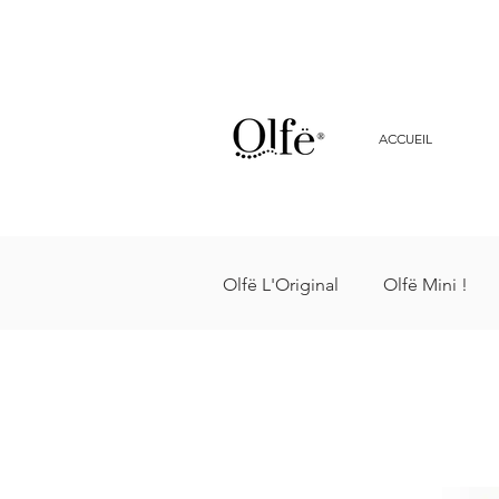
ACCUEIL
Olfë L'Original
Olfë Mini !