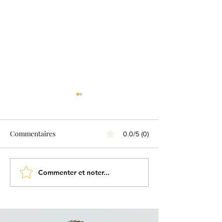
Commentaires
0.0/5 (0)
Commenter et noter...
Pour une rentrée cool,
L'ambiance à l'at
bien dans tes baskets !
!