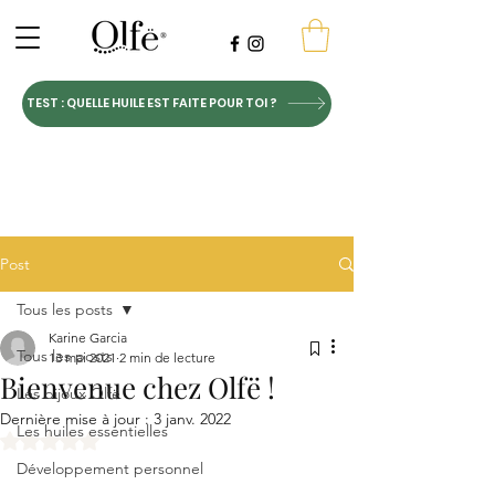
TEST : QUELLE HUILE EST FAITE POUR TOI ?
Post
Tous les posts
Karine Garcia
Tous les posts
13 mai 2021
2 min de lecture
Bienvenue chez Olfë !
Les bijoux Olfë
Dernière mise à jour :
3 janv. 2022
Les huiles essentielles
Noté NaN étoiles sur 5.
Développement personnel