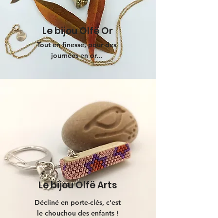
Le bijou Olfë Or
Tout en finesse, pour des
journées en or...
Le bijou Olfë Arts
Décliné en porte-clés, c'est
le chouchou des enfants !