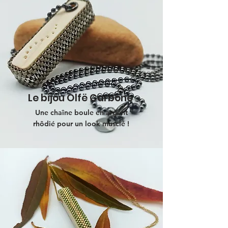
Le bijou Olfë Carbone
Une chaîne boule en argent
rhôdié pour un look musclé !