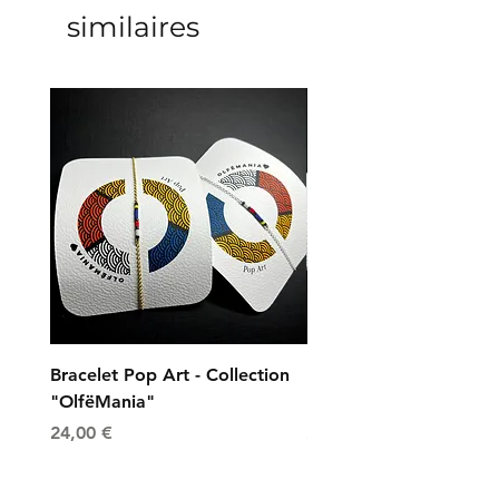
similaires
Bracelet Pop Art - Collection
Bracelet Universe - Col
"OlfëMania"
"OlfëMania"
Prix
Prix
24,00 €
24,00 €