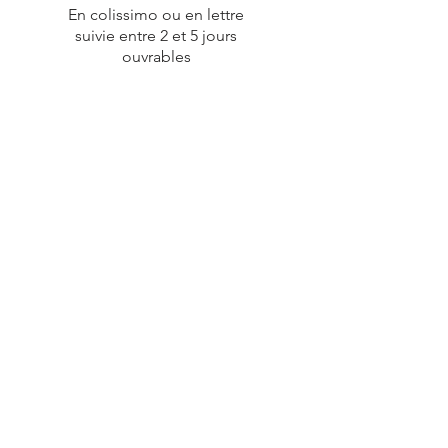
En colissimo ou en lettre
suivie entre 2 et 5 jours
ouvrables
ÉTHIQUE
Démarche éthique & durable
PAIEMENT
100% Sécurisé