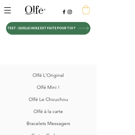
TEST : QUELLE HUILE EST FAITE POUR TOI ?
Olfë L'Original
Olfë Mini !
Olfë Le Chouchou
Olfë à la carte
Bracelets Messagers