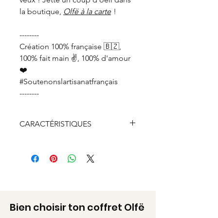
la boutique,
Olfë à la carte
!
--------
Création 100% française 🇧🇿,
100% fait main ✌️, 100% d'amour
❤️
#Soutenonslartisanatfrançais
--------
CARACTÉRISTIQUES
Bois de sapin PEFC
Chaine en argent véritable 925
doré recyclée à 100%
Fermoir, anneaux et breloque
en argent véritable 925 doré
recyclé à 50%
Bien choisir ton coffret Olfë
Garantie sans plomb, sans