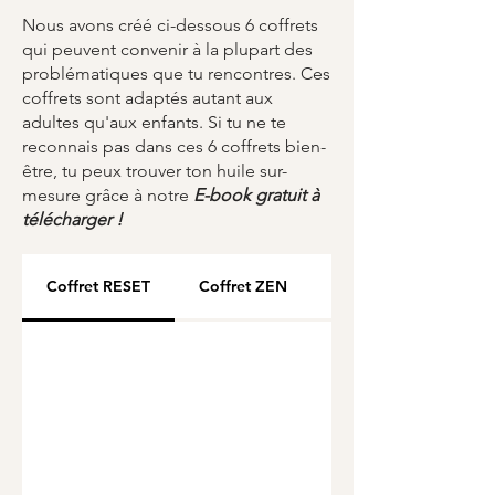
nickel, sans cadium
Nous avons créé ci-dessous 6 coffrets
Tour en perles Miyuki du
qui peuvent convenir à la plupart des
Japon
problématiques que tu rencontres. Ces
Packaging en carton 100 %
coffrets sont adaptés autant aux
recyclé & 100 % recyclable
adultes qu'aux enfants. Si tu ne te
reconnais pas dans ces 6 coffrets bien-
Chiffonnette : tissu issu de
être, tu peux trouver ton huile sur-
chutes de récup-recyclage
mesure grâce à notre
E-book gratuit à
Huile essentielle Bio de haute
télécharger !
qualité artisanale
Coffret RESET
Coffret ZEN
Coffret CHANGE