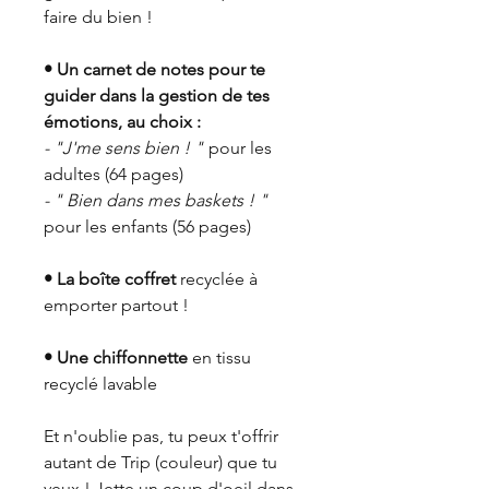
faire du bien !
• Un carnet de notes pour te
guider dans la gestion de tes
émotions, au choix :
- "J'me sens bien ! "
pour les
adultes (64 pages)
- " Bien dans mes baskets ! "
pour les enfants (56 pages)
• La boîte coffret
recyclée à
emporter partout !
• Une chiffonnette
en tissu
recyclé lavable
Et n'oublie pas, tu peux t'offrir
autant de Trip (couleur) que tu
veux ! Jette un coup d'oeil dans