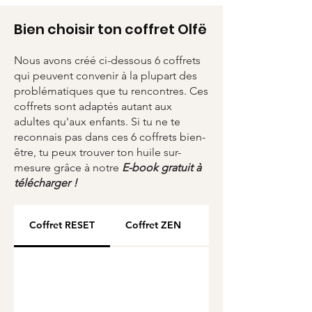
en argent véritable 925
doré recyclé à 50%
Bien choisir ton coffret Olfë
Garantie sans plomb, sans
nickel, sans cadium
Nous avons créé ci-dessous 6 coffrets
Tour en perles Miyuki du
qui peuvent convenir à la plupart des
Japon
problématiques que tu rencontres. Ces
Packaging en carton 100 %
coffrets sont adaptés autant aux
recyclé & 100 % recyclable
adultes qu'aux enfants. Si tu ne te
reconnais pas dans ces 6 coffrets bien-
Chiffonnette : tissu issu de
être, tu peux trouver ton huile sur-
chutes de récup-recyclage
mesure grâce à notre
E-book gratuit à
Huile essentielle Bio de haute
télécharger !
qualité artisanale
Coffret RESET
Coffret ZEN
Coffret CHANGE