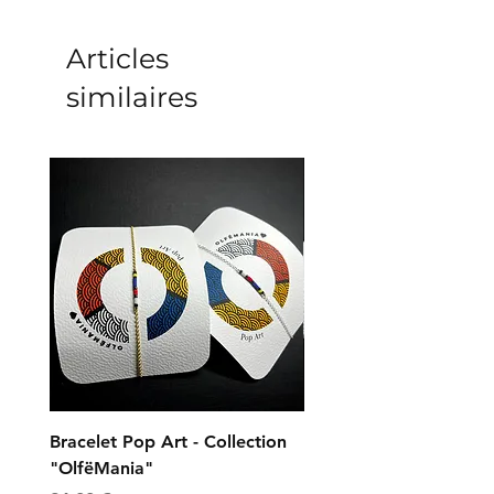
Articles
similaires
Bracelet Pop Art - Collection
Bracelet Universe - Col
"OlfëMania"
"OlfëMania"