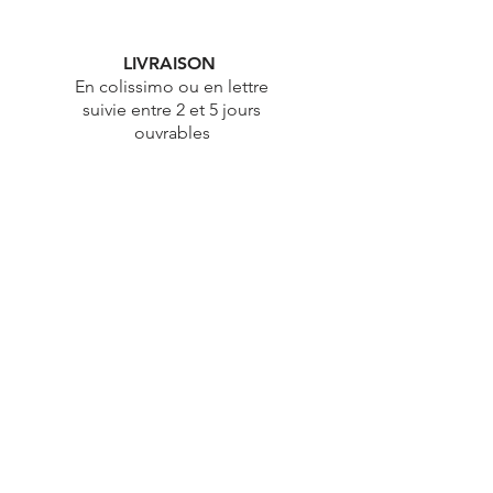
LIVRAISON
En colissimo ou en lettre
suivie entre 2 et 5 jours
ouvrables
ÉTHIQUE
Démarche éthique & durable
PAIEMENT
100% Sécurisé