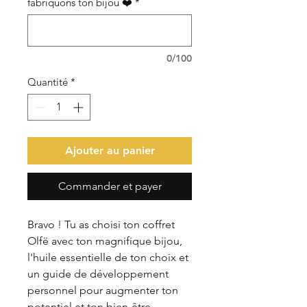
fabriquons ton bijou ❤️
*
0/100
Quantité
*
Ajouter au panier
Commander et payer
Bravo ! Tu as choisi ton coffret
Olfë avec ton magnifique bijou,
l'huile essentielle de ton choix et
un guide de développement
personnel pour augmenter ton
potentiel et ton bien-être.