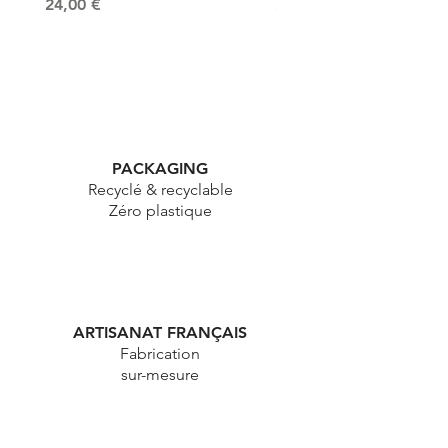
Prix
Prix
24,00 €
24,00 €
PACKAGING
Recyclé & recyclable
Zéro plastique
ARTISANAT FRANÇAIS
Fabrication
sur-mesure