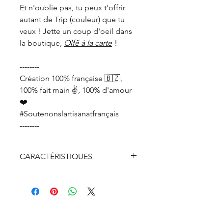
Et n'oublie pas, tu peux t'offrir
autant de Trip (couleur) que tu
veux ! Jette un coup d'oeil dans
la boutique,
Olfë à la carte
!
--------
Création 100% française 🇧🇿,
100% fait main ✌️, 100% d'amour
❤️
#Soutenonslartisanatfrançais
--------
CARACTÉRISTIQUES
Bois de sapin PEFC
Chaine en argent véritable 925
doré recyclée à 100%
Fermoir, anneaux et breloque