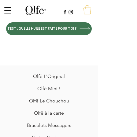
TEST : QUELLE HUILE EST FAITE POUR TOI ?
Olfë L'Original
Olfë Mini !
Olfë Le Chouchou
Olfë à la carte
Bracelets Messagers