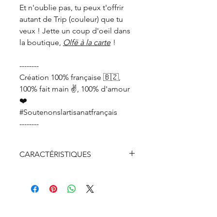
Et n'oublie pas, tu peux t'offrir
autant de Trip (couleur) que tu
veux ! Jette un coup d'oeil dans
la boutique,
Olfë à la carte
!
--------
Création 100% française 🇧🇿,
100% fait main ✌️, 100% d'amour
❤️
#Soutenonslartisanatfrançais
--------
CARACTÉRISTIQUES
Bois de sapin PEFC
Chaine en argent véritable 925
rhodié recyclée à 100%
Fermoir, anneaux et breloque