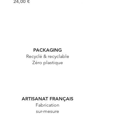
Prix
Prix
24,00 €
24,00 €
PACKAGING
Recyclé & recyclable
Zéro plastique
ARTISANAT FRANÇAIS
Fabrication
sur-mesure