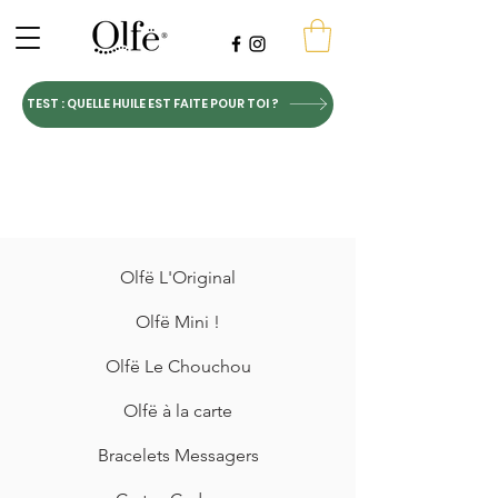
TEST : QUELLE HUILE EST FAITE POUR TOI ?
Olfë L'Original
Olfë Mini !
Olfë Le Chouchou
Olfë à la carte
Bracelets Messagers