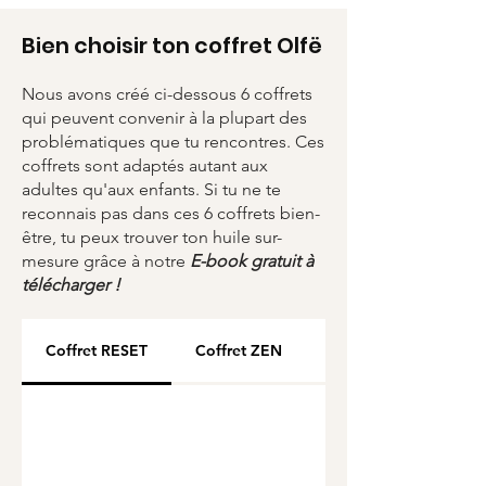
en argent véritable 925 rhodié
recyclé à 50%
Bien choisir ton coffret Olfë
Garantie sans plomb, sans
nickel, sans cadium
Nous avons créé ci-dessous 6 coffrets
Tour en perles Miyuki du
qui peuvent convenir à la plupart des
Japon
problématiques que tu rencontres. Ces
Packaging en carton 100 %
coffrets sont adaptés autant aux
recyclé & 100 % recyclable
adultes qu'aux enfants. Si tu ne te
reconnais pas dans ces 6 coffrets bien-
Chiffonnette : tissu issu de
être, tu peux trouver ton huile sur-
chutes de récup-recyclage
mesure grâce à notre
E-book gratuit à
Huile essentielle Bio de haute
télécharger !
qualité artisanale
Coffret RESET
Coffret ZEN
Coffret CHANGE