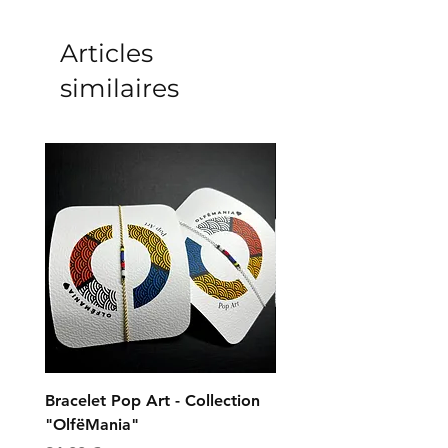
Articles
similaires
Bracelet Pop Art - Collection
Bracelet Universe - Col
"OlfëMania"
"OlfëMania"