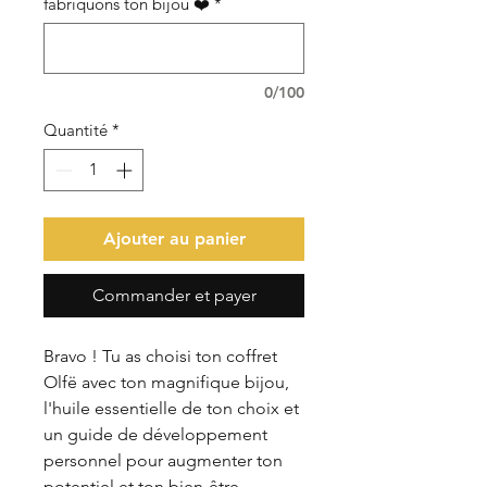
fabriquons ton bijou ❤️
*
0/100
Quantité
*
Ajouter au panier
Commander et payer
Bravo ! Tu as choisi ton coffret
Olfë avec ton magnifique bijou,
l'huile essentielle de ton choix et
un guide de développement
personnel pour augmenter ton
potentiel et ton bien-être.