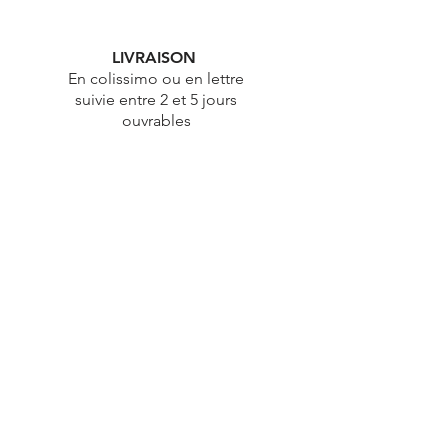
LIVRAISON
En colissimo ou en lettre
suivie entre 2 et 5 jours
ouvrables
ÉTHIQUE
Démarche éthique & durable
PAIEMENT
100% Sécurisé