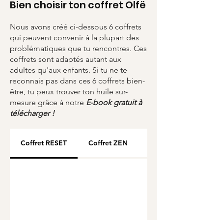
Bien choisir ton coffret Olfë
Garantie sans plomb, sans
nickel, sans cadium
Nous avons créé ci-dessous 6 coffrets
Tour en perles Miyuki du
qui peuvent convenir à la plupart des
Japon
problématiques que tu rencontres. Ces
Packaging en carton 100 %
coffrets sont adaptés autant aux
recyclé & 100 % recyclable
adultes qu'aux enfants. Si tu ne te
reconnais pas dans ces 6 coffrets bien-
Chiffonnette : tissu issu de
être, tu peux trouver ton huile sur-
chutes de récup-recyclage
mesure grâce à notre
E-book gratuit à
Huile essentielle Bio de haute
télécharger !
qualité artisanale
Coffret RESET
Coffret ZEN
Coffret CHANGE