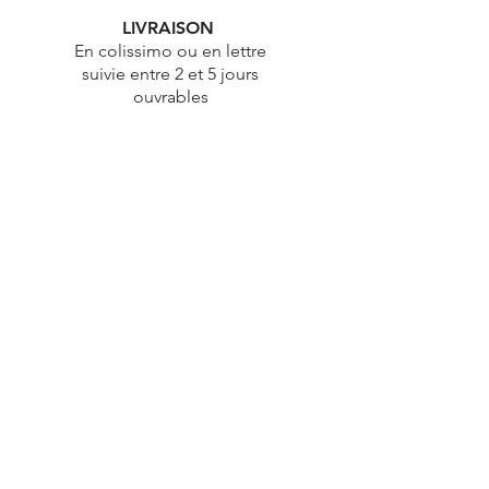
LIVRAISON
En colissimo ou en lettre
suivie entre 2 et 5 jours
ouvrables
ÉTHIQUE
Démarche éthique & durable
PAIEMENT
100% Sécurisé