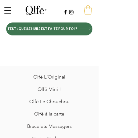
TEST : QUELLE HUILE EST FAITE POUR TOI ?
Olfë L'Original
Olfë Mini !
Olfë Le Chouchou
Olfë à la carte
Bracelets Messagers