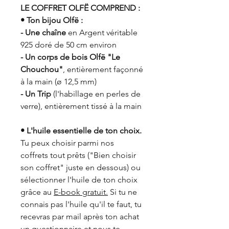
LE COFFRET OLFË COMPREND :
• Ton bijou Olfë :
- Une chaîne
en Argent véritable
925 doré de 50 cm environ
- Un corps de bois Olfë "Le
Chouchou"
, entièrement façonné
à la main (ø 12,5 mm)
- Un Trip
(l'habillage en perles de
verre), entièrement tissé à la main
• L'huile essentielle de ton choix.
Tu peux choisir parmi nos
coffrets tout prêts ("Bien choisir
son coffret" juste en dessous) ou
sélectionner l'huile de ton choix
grâce au
E-book gratuit.
Si tu ne
connais pas l'huile qu'il te faut, tu
recevras par mail après ton achat
un questionnaire et nous te