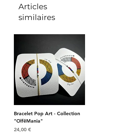
Articles
similaires
Bracelet Pop Art - Collection
Bracelet Universe - Col
"OlfëMania"
"OlfëMania"
Prix
Prix
24,00 €
24,00 €