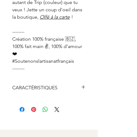
autant de Trip (couleur) que tu
veux ! Jette un coup d'oeil dans
la boutique,
Olfë à la carte
!
--------
Création 100% française 🇧🇿,
100% fait main ✌️, 100% d'amour
❤️
#Soutenonslartisanatfrançais
--------
CARACTÉRISTIQUES
Bois de sapin PEFC
Chaine en argent véritable 925
doré recyclée à 100%
Fermoir, anneaux et breloque
en argent véritable 925
doré recyclé à 50%