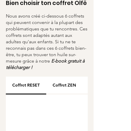
Bien choisir ton coffret Olfë
Garantie sans plomb, sans
nickel, sans cadium
Nous avons créé ci-dessous 6 coffrets
Tour en perles Miyuki du
qui peuvent convenir à la plupart des
Japon
problématiques que tu rencontres. Ces
Packaging en carton 100 %
coffrets sont adaptés autant aux
recyclé & 100 % recyclable
adultes qu'aux enfants. Si tu ne te
reconnais pas dans ces 6 coffrets bien-
Chiffonnette : tissu issu de
être, tu peux trouver ton huile sur-
chutes de récup-recyclage
mesure grâce à notre
E-book gratuit à
Huile essentielle Bio de haute
télécharger !
qualité artisanale
Coffret RESET
Coffret ZEN
Coffret CHANGE