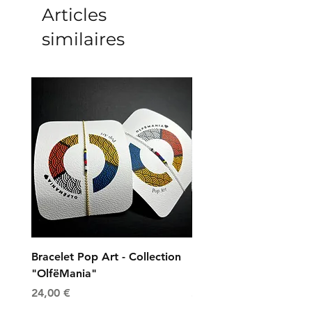
Articles
similaires
Bracelet Pop Art - Collection
Bracelet Universe - Col
"OlfëMania"
"OlfëMania"
Prix
Prix
24,00 €
24,00 €