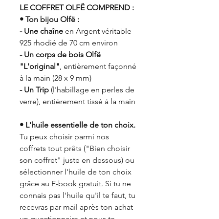
LE COFFRET OLFË COMPREND :
• Ton bijou Olfë :
- Une chaîne
en Argent véritable
925 rhodié de 70 cm environ
- Un corps de bois Olfë
"L'original"
, entièrement façonné
à la main (28 x 9 mm)
- Un Trip
(l'habillage en perles de
verre), entièrement tissé à la main
• L'huile essentielle de ton choix.
Tu peux choisir parmi nos
coffrets tout prêts ("Bien choisir
son coffret" juste en dessous) ou
sélectionner l'huile de ton choix
grâce au
E-book gratuit.
Si tu ne
connais pas l'huile qu'il te faut, tu
recevras par mail après ton achat
un questionnaire et nous te