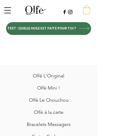
TEST : QUELLE HUILE EST FAITE POUR TOI ?
Olfë L'Original
Olfë Mini !
Olfë Le Chouchou
Olfë à la carte
Bracelets Messagers