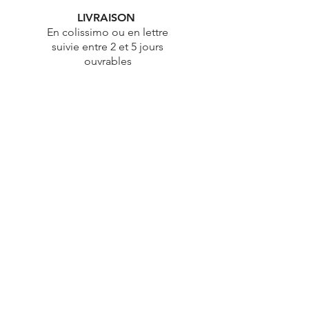
LIVRAISON
En colissimo ou en lettre
suivie entre 2 et 5 jours
ouvrables
ÉTHIQUE
Démarche éthique & durable
PAIEMENT
100% Sécurisé