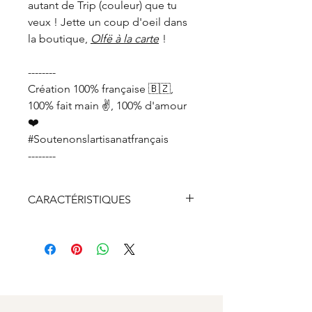
autant de Trip (couleur) que tu
veux ! Jette un coup d'oeil dans
la boutique,
Olfë à la carte
!
--------
Création 100% française 🇧🇿,
100% fait main ✌️, 100% d'amour
❤️
#Soutenonslartisanatfrançais
--------
CARACTÉRISTIQUES
Bois de sapin PEFC
Chaine en argent véritable 925
rhodié recyclée à 100%
Fermoir, anneaux et breloque
en argent véritable 925 rhodié
recyclé à 50%