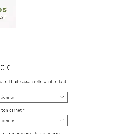
Prix
0 €
-tu l'huile essentielle qu'il te faut
tionner
 ton carnet
*
tionner
gne ton prénom ! Nous aimons