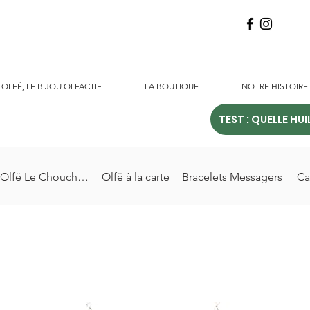
OLFË, LE BIJOU OLFACTIF
LA BOUTIQUE
NOTRE HISTOIRE
TEST : QUELLE HUI
Olfë Le Chouchou
Olfë à la carte
Bracelets Messagers
Ca