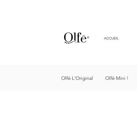
ACCUEIL
Olfë L'Original
Olfë Mini !