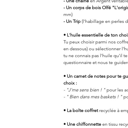
- Une chaîne
en Argent véritable
- Un corps de bois Olfë "L'origi
mm)
- Un Trip
(l'habillage en perles d
• L'huile essentielle de ton choi
Tu peux choisir parmi nos coffret
en dessous) ou sélectionner l'h
tu ne connais pas l'huile qu'il t
questionnaire et nous te guidero
• Un carnet de notes pour te gu
choix :
- "J'me sens bien ! "
pour les a
- " Bien dans mes baskets ! "
po
• La boîte coffret
recyclée à emp
• Une chiffonnette
en tissu recy