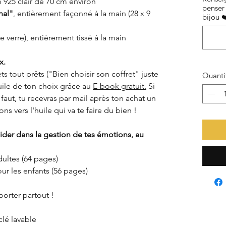
 925 clair de 70 cm environ
penser 
nal"
, entièrement façonné à la main (28 x 9
bijou ❤
e verre), entièrement tissé à la main
x.
s tout prêts ("Bien choisir son coffret" juste
Quanti
uile de ton choix grâce au
E-book gratuit.
Si
e faut, tu recevras par mail après ton achat un
ns vers l'huile qui va te faire du bien !
ider dans la gestion de tes émotions, au
dultes (64 pages)
ur les enfants (56 pages)
orter partout !
clé lavable