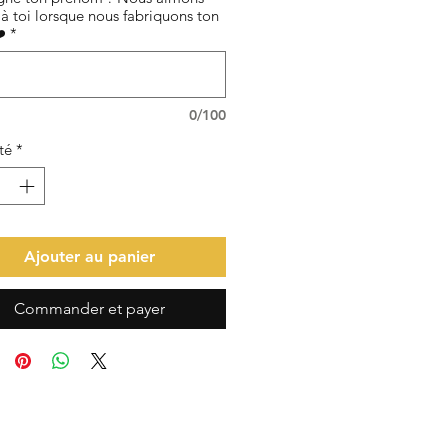
à toi lorsque nous fabriquons ton
️
*
0/100
té
*
Ajouter au panier
Commander et payer