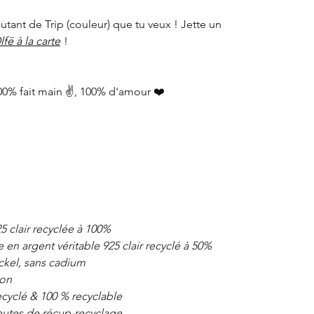
 autant de Trip (couleur) que tu veux ! Jette un
lfë à la carte
!
00% fait main ✌️, 100% d'amour ❤️
5 clair recyclée à 100%
en argent véritable 925 clair recyclé à 50%
ckel, sans cadium
pon
cyclé & 100 % recyclable
chutes de récup-recyclage