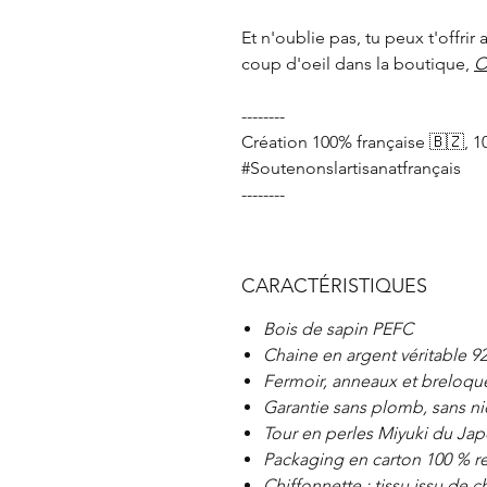
Et n'oublie pas, tu peux t'offrir
coup d'oeil dans la boutique,
O
--------
Création 100% française 🇧🇿, 1
#Soutenonslartisanatfrançais
--------
CARACTÉRISTIQUES
Bois de sapin PEFC
Chaine en argent véritable 92
Fermoir, anneaux et breloque 
Garantie sans plomb, sans ni
Tour en perles Miyuki du Ja
Packaging en carton 100 % re
Chiffonnette : tissu issu de 