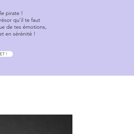
le pirate !
résor qu'il te faut
gue de tes émotions,
t en sérénité !
T !