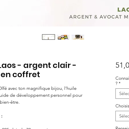
 Laos - argent clair -
51,0
 en coffret
Connais
?
*
Olfë avec ton magnifique bijou, l'huile
Sélec
 guide de développement personnel pour
bien-être.
Choisis
:
Sélec
Rensei