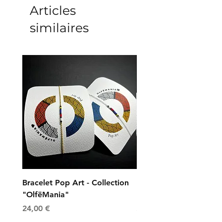
Articles
similaires
Bracelet Pop Art - Collection
Bracelet Universe - Col
"OlfëMania"
"OlfëMania"
Prix
Prix
24,00 €
24,00 €