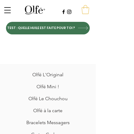
TEST : QUELLE HUILE EST FAITE POUR TOI ?
Olfë L'Original
Olfë Mini !
Olfë Le Chouchou
Olfë à la carte
Bracelets Messagers