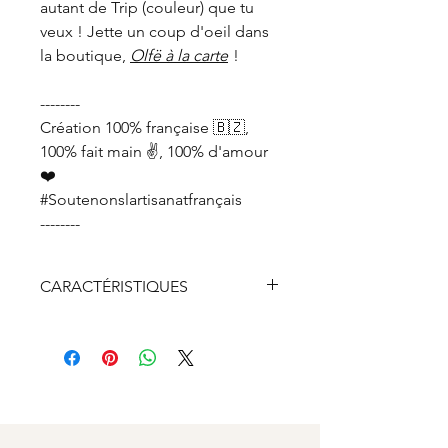
autant de Trip (couleur) que tu
veux ! Jette un coup d'oeil dans
la boutique,
Olfë à la carte
!
--------
Création 100% française 🇧🇿,
100% fait main ✌️, 100% d'amour
❤️
#Soutenonslartisanatfrançais
--------
CARACTÉRISTIQUES
Bois de sapin PEFC
Chaine en argent véritable 925
clair recyclée à 100%
Fermoir, anneaux et breloque
en argent véritable 925 clair
recyclé à 50%