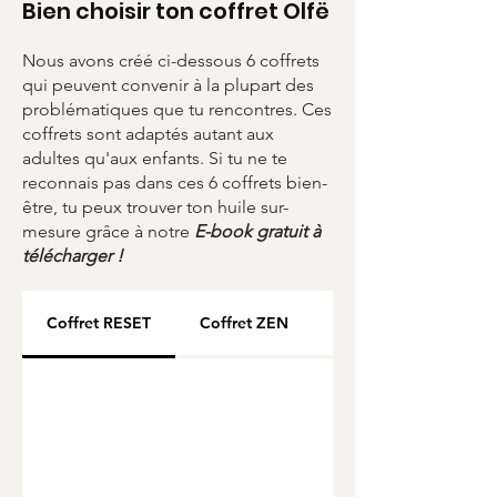
Bien choisir ton coffret Olfë
Garantie sans plomb, sans
nickel, sans cadium
Nous avons créé ci-dessous 6 coffrets
Tour en perles Miyuki du
qui peuvent convenir à la plupart des
Japon
problématiques que tu rencontres. Ces
Packaging en carton 100 %
coffrets sont adaptés autant aux
recyclé & 100 % recyclable
adultes qu'aux enfants. Si tu ne te
reconnais pas dans ces 6 coffrets bien-
Chiffonnette : tissu issu de
être, tu peux trouver ton huile sur-
chutes de récup-recyclage
mesure grâce à notre
E-book gratuit à
Huile essentielle Bio de haute
télécharger !
qualité artisanale
Coffret RESET
Coffret ZEN
Coffret CHANGE