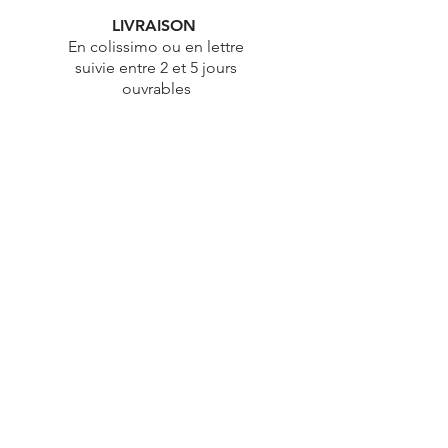
LIVRAISON
En colissimo ou en lettre
suivie entre 2 et 5 jours
ouvrables
ÉTHIQUE
Démarche éthique & durable
PAIEMENT
100% Sécurisé