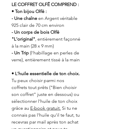
LE COFFRET OLFË COMPREND :
• Ton bijou Olfë :
- Une chaîne
en Argent véritable
925 clair de 70 cm environ
- Un corps de bois Olfë
"L'original"
, entièrement façonné
à la main (28 x 9 mm)
- Un Trip
(l'habillage en perles de
verre), entièrement tissé à la main
• L'huile essentielle de ton choix.
Tu peux choisir parmi nos
coffrets tout prêts ("Bien choisir
son coffret" juste en dessous) ou
sélectionner l'huile de ton choix
grâce au
E-book gratuit.
Si tu ne
connais pas l'huile qu'il te faut, tu
recevras par mail après ton achat
un questionnaire et nous te