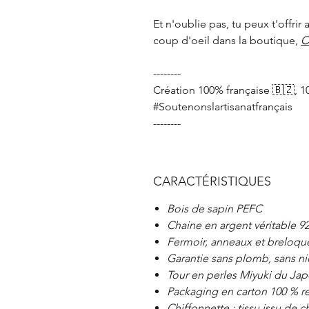
Et n'oublie pas, tu peux t'offrir
coup d'oeil dans la boutique,
O
--------
Création 100% française 🇧🇿, 1
#Soutenonslartisanatfrançais
--------
CARACTÉRISTIQUES
Bois de sapin PEFC
Chaine en argent véritable 92
Fermoir, anneaux et breloque 
Garantie sans plomb, sans ni
Tour en perles Miyuki du Ja
Packaging en carton 100 % re
Chiffonnette : tissu issu de 