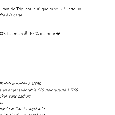
 autant de Trip (couleur) que tu veux ! Jette un
lfë à la carte
!
00% fait main ✌️, 100% d'amour ❤️
5 clair recyclée à 100%
en argent véritable 925 clair recyclé à 50%
ckel, sans cadium
pon
cyclé & 100 % recyclable
chutes de récup-recyclage