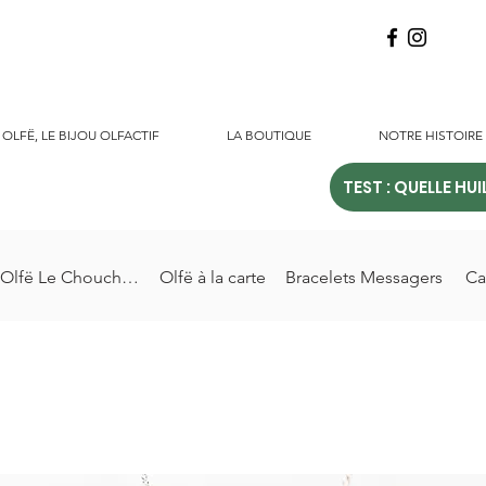
OLFË, LE BIJOU OLFACTIF
LA BOUTIQUE
NOTRE HISTOIRE
TEST : QUELLE HUI
Olfë Le Chouchou
Olfë à la carte
Bracelets Messagers
Ca