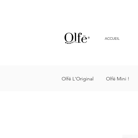
ACCUEIL
Olfë L'Original
Olfë Mini !