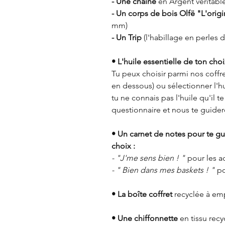
- Une chaîne
en Argent véritable
- Un corps de bois Olfë "L'origi
mm)
- Un Trip
(l'habillage en perles d
• L'huile essentielle de ton choi
Tu peux choisir parmi nos coffret
en dessous) ou sélectionner l'h
tu ne connais pas l'huile qu'il t
questionnaire et nous te guidero
• Un carnet de notes pour te gu
choix :
- "J'me sens bien ! "
pour les a
- " Bien dans mes baskets ! "
po
• La boîte coffret
recyclée à emp
• Une chiffonnette
en tissu recy