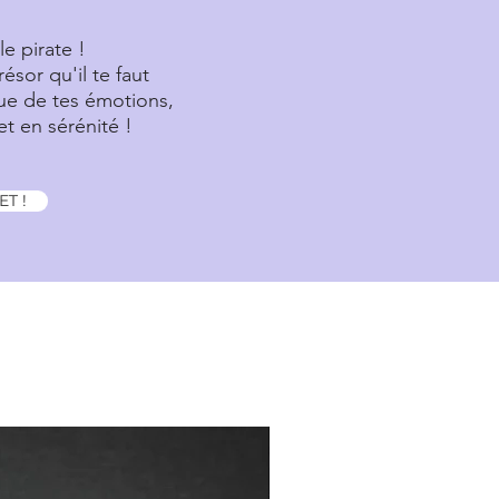
le pirate !
résor qu'il te faut
gue de tes émotions,
t en sérénité !
T !