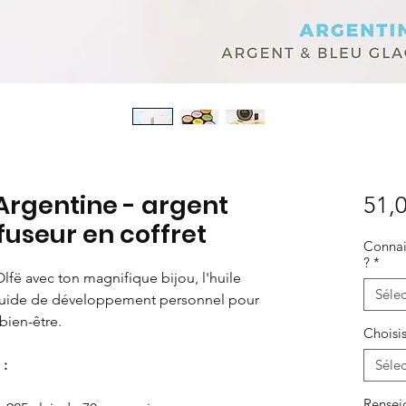
 Argentine - argent
51,0
iffuseur en coffret
Connais
?
*
Olfë avec ton magnifique bijou, l'huile
Sélec
 guide de développement personnel pour
bien-être.
Choisis
:
Sélec
Rensei