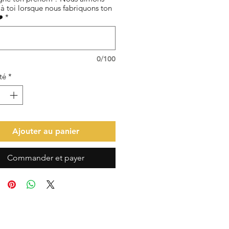
à toi lorsque nous fabriquons ton
️
*
0/100
té
*
Ajouter au panier
Commander et payer