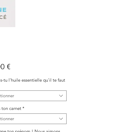
Prix
0 €
-tu l'huile essentielle qu'il te faut
tionner
 ton carnet
*
tionner
gne ton prénom ! Nous aimons