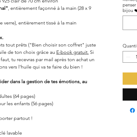
 925 clair de 70 cm environ
penser 
nal"
, entièrement façonné à la main (28 x 9
bijou ❤
e verre), entièrement tissé à la main
x.
s tout prêts ("Bien choisir son coffret" juste
Quanti
uile de ton choix grâce au
E-book gratuit.
Si
e faut, tu recevras par mail après ton achat un
ns vers l'huile qui va te faire du bien !
ider dans la gestion de tes émotions, au
dultes (64 pages)
ur les enfants (56 pages)
orter partout !
clé lavable