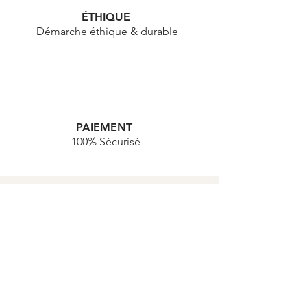
ÉTHIQUE
Démarche éthique & durable
PAIEMENT
100% Sécurisé
HAPPY NEWS !
Je veux des news, des infos, des
astuces pour donner un coup de
pep's à mon quotidien !