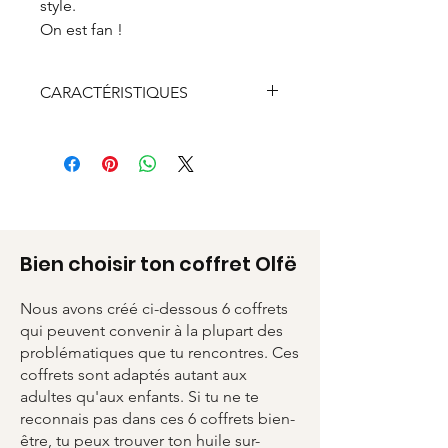
style.
On est fan !
CARACTÉRISTIQUES
Pièce unique entièrement
façonné à la main
Chaine en argent véritable 925
clair ou doré recyclée à 100%
Fermoir, anneaux et breloque
en argent véritable 925 clair ou
Bien choisir ton coffret Olfë
doré recyclé à 50%
Garantie sans plomb, sans
Nous avons créé ci-dessous 6 coffrets
nickel, sans cadium
qui peuvent convenir à la plupart des
Perles de verre Miyuki
problématiques que tu rencontres. Ces
Carte en papier FSC
coffrets sont adaptés autant aux
Packaging en tissu recyclé
adultes qu'aux enfants. Si tu ne te
reconnais pas dans ces 6 coffrets bien-
être, tu peux trouver ton huile sur-