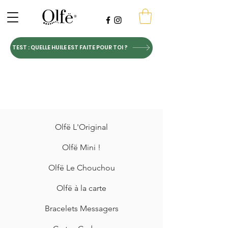
TEST : QUELLE HUILE EST FAITE POUR TOI ?
Olfë L'Original
Olfë Mini !
Olfë Le Chouchou
Olfë à la carte
Bracelets Messagers