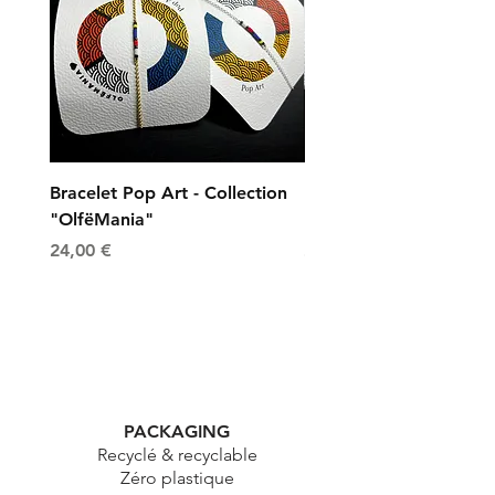
Bracelet Pop Art - Collection
Bracelet Universe - Col
"OlfëMania"
"OlfëMania"
Prix
Prix
24,00 €
24,00 €
PACKAGING
Recyclé & recyclable
Zéro plastique