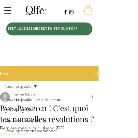
TEST : QUELLE HUILE EST FAITE POUR TOI ?
Post
Tous les posts
Karine Garcia
Tous les posts
31 déc. 2021
2 min de lecture
Bye-Bye 2021 ! C'est quoi
Les bijoux Olfë
tes nouvelles résolutions ?
Les huiles essentielles
Dernière mise à jour :
4 janv. 2022
Développement personnel
Noté NaN étoiles sur 5.