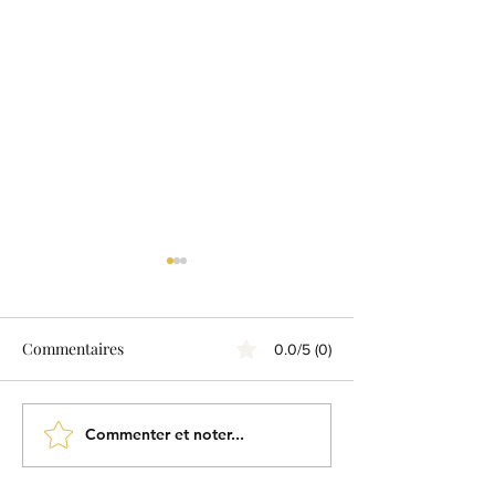
Commentaires
0.0/5 (0)
Commenter et noter...
Emotions : dans la vie, on
Emotions : Cerv
est seul.
gauche, sors de c