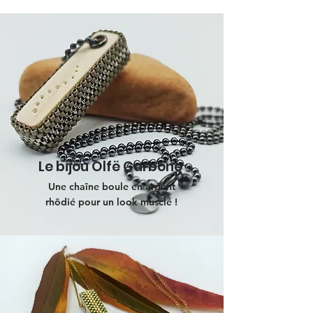
Le bijou Olfë Carbone
Une chaîne boule en argent
rhôdié pour un look musclé !