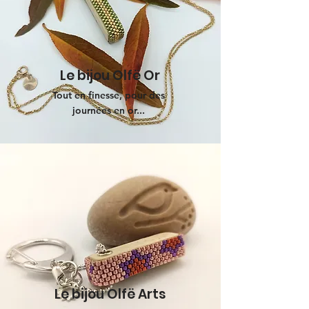
Le bijou Olfë Or
Tout en finesse, pour des
journées en or...
Le bijou Olfë Arts