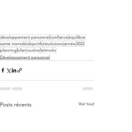
développement personnel
confiance
équilibre
santé mentale
objectifs
résolutions
année
2022
planning
bilan
routine
leitmotiv
Développement personnel
Voir tout
Posts récents