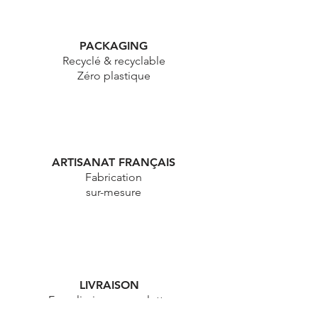
PACKAGING
Recyclé & recyclable
Zéro plastique
ARTISANAT FRANÇAIS
Fabrication
sur-mesure
LIVRAISON
En colissimo ou en lettre
suivie entre 2 et 5 jours