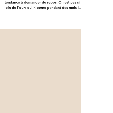
Quand on est plongé dans l'hiver, notre corps a
tendance à demander du repos. On est pas si
loin de l'ours qui hiberne pendant des mois !...